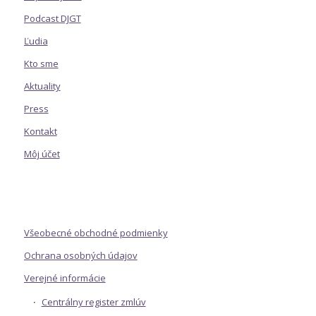
Podcast DJGT
Ľudia
Kto sme
Aktuality
Press
Kontakt
Môj účet
Všeobecné obchodné podmienky
Ochrana osobných údajov
Verejné informácie
Centrálny register zmlúv