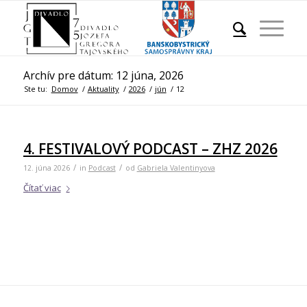
Archív pre dátum: 12 júna, 2026
Ste tu:
Domov
/
Aktuality
/
2026
/
jún
/
12
4. FESTIVALOVÝ PODCAST – ZHZ 2026
/
/
12. júna 2026
in
Podcast
od
Gabriela Valentinyova
Čítať viac