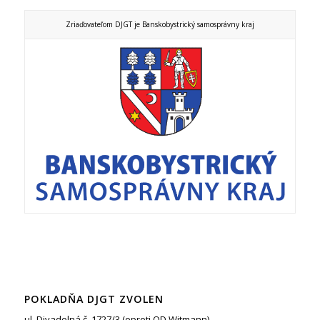
Zriaďovateľom DJGT je Banskobystrický samosprávny kraj
POKLADŇA DJGT ZVOLEN
ul. Divadelná č. 1727/3 (oproti OD Witmann)