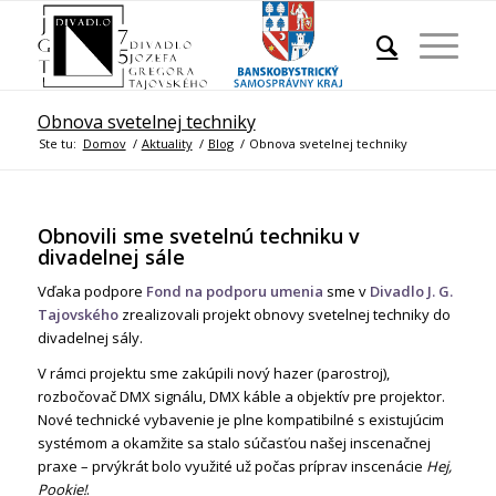
Obnova svetelnej techniky
Ste tu:
Domov
/
Aktuality
/
Blog
/
Obnova svetelnej techniky
Obnovili sme svetelnú techniku v
divadelnej sále
Vďaka podpore
Fond na podporu umenia
sme v
Divadlo J. G.
Tajovského
zrealizovali projekt obnovy svetelnej techniky do
divadelnej sály.
V rámci projektu sme zakúpili nový hazer (parostroj),
rozbočovač DMX signálu, DMX káble a objektív pre projektor.
Nové technické vybavenie je plne kompatibilné s existujúcim
systémom a okamžite sa stalo súčasťou našej inscenačnej
praxe – prvýkrát bolo využité už počas príprav inscenácie
Hej,
Pookie!
.