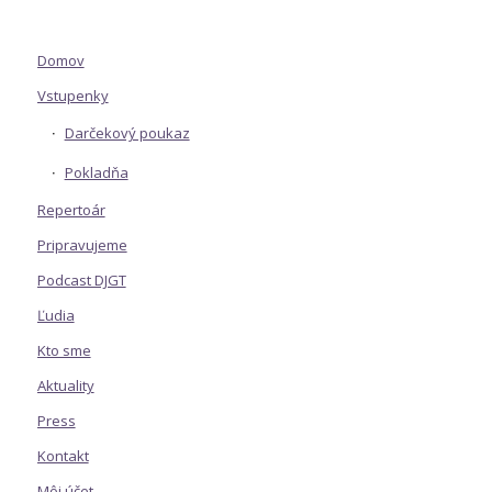
Domov
Vstupenky
Darčekový poukaz
Pokladňa
Repertoár
Pripravujeme
Podcast DJGT
Ľudia
Kto sme
Aktuality
Press
Kontakt
Môj účet