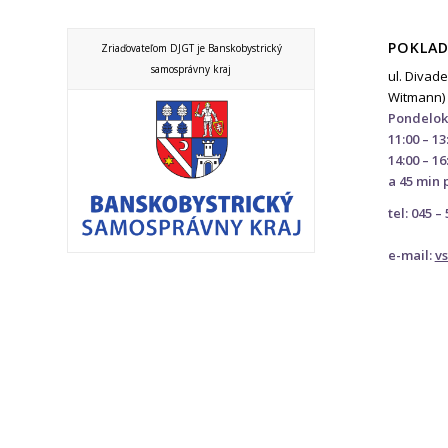
POKLAD
Zriaďovateľom DJGT je Banskobystrický
samosprávny kraj
ul. Divade
Witmann)
Pondelok
11:00 – 13
14:00 – 16
a 45 min 
tel: 045 –
e-mail:
v