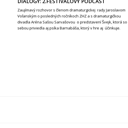
DIALÓGY: 2.FESTIVALOVÝ PODCAST
Zaujímavý rozhovor s členom dramaturgickej rady Jaroslavom
Voľanským o posledných ročníkoch ZHZ a s dramaturgičkou
divadla Aréna Sašou Sarvašovou o predstavení Švejk, ktorá so
sebou priviedla aj psíka Barnabáša, ktorý v hre aj účinkuje.