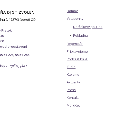
Domov
ŇA DJGT ZVOLEN
Vstupenky
lná č. 1727/3 (oproti OD
Darčekový poukaz
-Piatok:
Pokladňa
:30
:00
Repertoár
pred predstavení
Pripravujeme
 55 51 226, 55 51 246
Podcast DJGT
stupenky@djgt.sk
Ľudia
Kto sme
Aktuality
Press
Kontakt
Môj účet