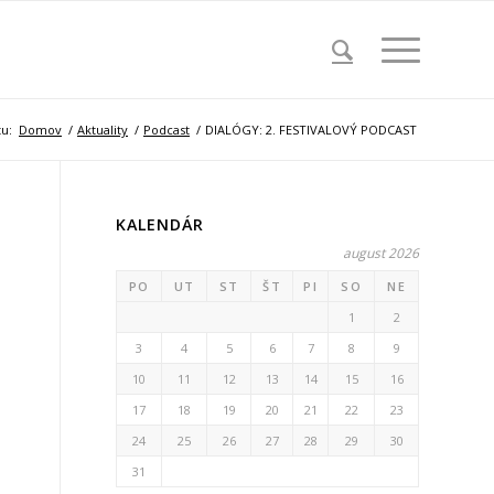
tu:
Domov
/
Aktuality
/
Podcast
/
DIALÓGY: 2. FESTIVALOVÝ PODCAST
KALENDÁR
august 2026
PO
UT
ST
ŠT
PI
SO
NE
1
2
3
4
5
6
7
8
9
10
11
12
13
14
15
16
17
18
19
20
21
22
23
24
25
26
27
28
29
30
31