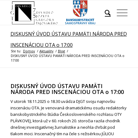
DISKUSNÝ ÚVOD ÚSTAVU PAMÄTI NÁRODA PRED
INSCENÁCIOU OTA o 17:00
Ste tu:
Domov
/
Aktuality
/
Blog
/
DISKUSNÝ ÚVOD ÚSTAVU PAMÄTI NÁRODA PRED INSCENÁCIOU OTA o
17:00
DISKUSNÝ ÚVOD ÚSTAVU PAMÄTI
NÁRODA PRED INSCENÁCIOU OTA o 17:00
V utorok 18.11.2025 o 18.30 uvádza DJGT svoju najnovšiu
inscenáciu OTA. Je venovaná dramatickému osudu redaktorky
banskobystrického štúdia Československého rozhlasu OTY
PLÁVKOVEJ, ktorá už v 60. rokoch 20. storočia razila chodník
dnešnej investigatívnej žurnalistike a neohla chrbát pod
tlakom moci. Inscenačný tím na čele s režisérkou JÚLIOU