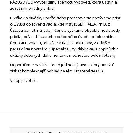
RÁZUSOVOU vytvoril silnú scénickú výpoveď, ktorá už stihla
zožať mimoriadny ohlas.
Divákov a diváčky utorňajšieho predstavenia pozývame prísť
𝗼 𝟭𝟳.𝟬𝟬 do foyer divadla, kde Mgr. JOSEF HALLA, Ph.D. z
Ústavu pamäti národa – Centra výskumu obdobia neslobody
priblíži počas diskusného odborného úvodu problematiku
činnosti rozhlasu, televízie a tlače v roku 1968, vtedajšie
perzekúcie novinárov, špeciálne Oty Plávkovej a doplní ich o
ukážky dobových dokumentov s možnosťou položiť otázky.
Odporúčame navštíviť tento jedinečný úvod, ktorý umožní
získať komplexnejší pohľad na tému inscenácie OTA.
Vstup je voľný.