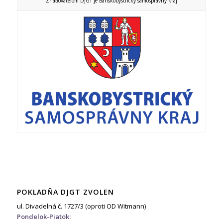
Zriaďovateľom DJGT je Banskobystrický samosprávny kraj
POKLADŇA DJGT ZVOLEN
ul. Divadelná č. 1727/3 (oproti OD Witmann)
Pondelok-Piatok: