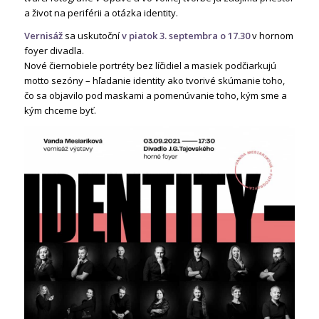
a život na periférii a otázka identity.
Vernisáž
sa uskutoční
v piatok 3. septembra o 17.30
v hornom
foyer divadla.
Nové čiernobiele portréty bez líčidiel a masiek podčiarkujú
motto sezóny – hľadanie identity ako tvorivé skúmanie toho,
čo sa objavilo pod maskami a pomenúvanie toho, kým sme a
kým chceme byť.