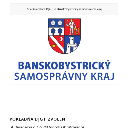
Zriaďovateľom DJGT je Banskobystrický samosprávny kraj
POKLADŇA DJGT ZVOLEN
ul. Divadelná č. 1727/3 (oproti OD Witmann)