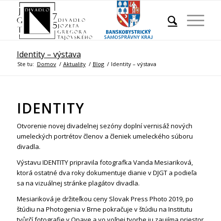
Identity – výstava
Ste tu:
Domov
/
Aktuality
/
Blog
/
Identity – výstava
IDENTITY
Otvorenie novej divadelnej sezóny doplní vernisáž nových
umeleckých portrétov členov a členiek umeleckého súboru
divadla.
Výstavu IDENTITY pripravila fotografka Vanda Mesiariková,
ktorá ostatné dva roky dokumentuje dianie v DJGT a podieľa
sa na vizuálnej stránke plagátov divadla.
Mesiariková je držiteľkou ceny Slovak Press Photo 2019, po
štúdiu na Photogenia v Brne pokračuje v štúdiu na Institutu
tvůrčí fotografie v Opave a vo voľnej tvorbe ju zaujíma priestor