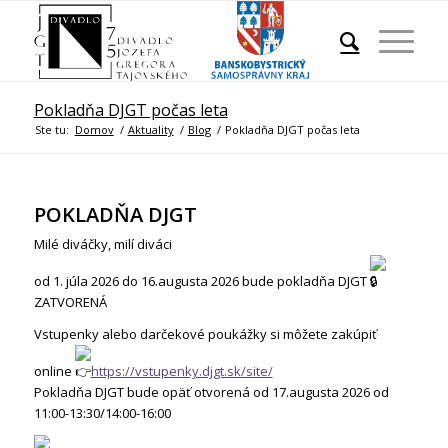
Pokladňa DJGT počas leta
Ste tu:
Domov
/
Aktuality
/
Blog
/
Pokladňa DJGT počas leta
POKLADŇA DJGT
Milé diváčky, milí diváci
od 1. júla 2026 do 16.augusta 2026 bude pokladňa DJGT
ZATVORENÁ
Vstupenky alebo darčekové poukážky si môžete zakúpiť
online
https://vstupenky.djgt.sk/site/
Pokladňa DJGT bude opäť otvorená od 17.augusta 2026 od
11:00-13:30/14:00-16:00