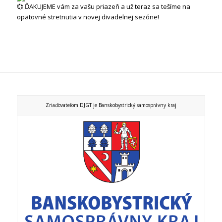
ĎAKUJEME vám za vašu priazeň a už teraz sa tešíme na
opätovné stretnutia v novej divadelnej sezóne!
Zriaďovateľom DJGT je Banskobystrický samosprávny kraj