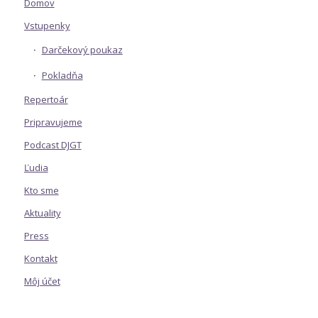
Domov
Vstupenky
Darčekový poukaz
Pokladňa
Repertoár
Pripravujeme
Podcast DJGT
Ľudia
Kto sme
Aktuality
Press
Kontakt
Môj účet