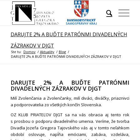
DARUJTE 2% A BUĎTE PATRÓNMI DIVADELNÝCH
ZÁZRAKOV V DJGT
Ste tu:
Domov
/
Aktuality
/
Blog
/
DARUJTE 2% A BUĎTE PATRÓNMI DIVADELNÝCH ZÁZRAKOV V DJGT
DARUJTE 2% A BUĎTE PATRÓNMI
DIVADELNÝCH ZÁZRAKOV V DJGT
Milí Zvolenčania a Zvolenčanky, milí diváci, diváčky, priaznivci
a podporovatelia zo všetkých končín Slovenska.
OZ KLUB PRIATEĽOV DJGT sa na vás obracia aj tento rok
s prosbou o podporu divadelného umenia. Veríme, že tvorba
Divadla Jozefa Gregora Tajovského vás aj v tomto neľahkom
období oslovuje, napĺňa emóciami, zabáva, vzdeláva,