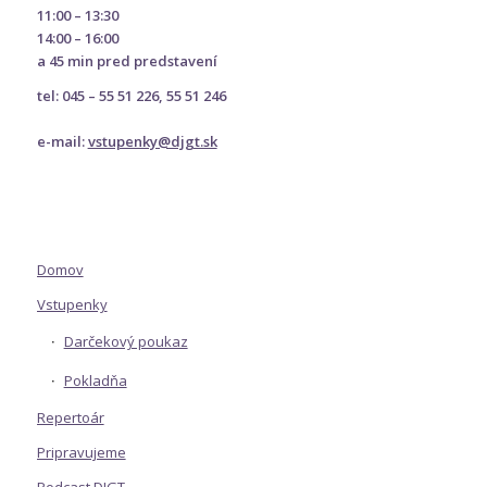
11:00 – 13:30
14:00 – 16:00
a 45 min pred predstavení
tel: 045 – 55 51 226, 55 51 246
e-mail:
vstupenky@djgt.sk
Domov
Vstupenky
Darčekový poukaz
Pokladňa
Repertoár
Pripravujeme
Podcast DJGT