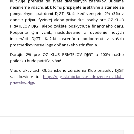
kultivuje, prenáša do sveta divadelných zázrakov. Budeme
nesmierne vďační, ak k tomu prispejete aj aktívne a stanete sa
pomyselnými patrónmi DJGT. Stačí keď venujete 2% (3%) z
dane z príjmu fyzickej alebo právnickej osoby pre OZ KLUB
PRIATEĽOV DJGT alebo zvážite poskytnutie finančného daru.
Podporíte tým vznik, naštudovanie a uvedenie nových
inscenácií DJGT. Každá inscenácia podporená z vašich
prostriedkov nesie logo občianskeho združenia.
Darujte 2% pre OZ KLUB PRIATEĽOV DJGT a 100% nášho
potlesku bude patriť aj vám!
Viac o aktivitách Občianskeho združenia Klub priateľov DJGT
sa dozviete tu:
https://djgt.sk/obcianske-zdruzenie-oz-klub-
priatelov-djgt/