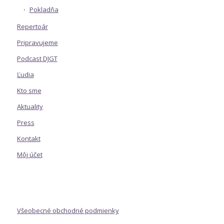
Pokladňa
Repertoár
Pripravujeme
Podcast DJGT
Ľudia
Kto sme
Aktuality
Press
Kontakt
Môj účet
Všeobecné obchodné podmienky