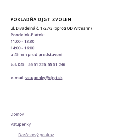
POKLADŇA DJGT ZVOLEN
ul. Divadelná č. 1727/3 (oproti OD Witmann)
Pondelok-Piatok:
11:00 – 13:30
14:00 – 16:00
a 45 min pred predstavení
tel: 045 – 55 51 226, 55 51 246
e-mail:
vstupenky@djgt.sk
Domov
Vstupenky
Darčekový poukaz