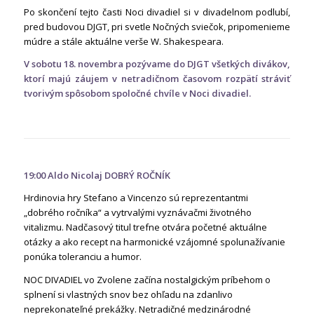
Po skončení tejto časti Noci divadiel si v divadelnom podlubí,
pred budovou DJGT, pri svetle Nočných sviečok, pripomenieme
múdre a stále aktuálne verše W. Shakespeara.
V sobotu 18. novembra pozývame do DJGT všetkých divákov,
ktorí majú záujem v netradičnom časovom rozpätí stráviť
tvorivým spôsobom spoločné chvíle v Noci divadiel.
19:00 Aldo Nicolaj DOBRÝ ROČNÍK
Hrdinovia hry Stefano a Vincenzo sú reprezentantmi
„dobrého ročníka“ a vytrvalými vyznávačmi životného
vitalizmu. Nadčasový titul trefne otvára početné aktuálne
otázky a ako recept na harmonické vzájomné spolunažívanie
ponúka toleranciu a humor.
NOC DIVADIEL vo Zvolene začína nostalgickým príbehom o
splnení si vlastných snov bez ohľadu na zdanlivo
neprekonateľné prekážky. Netradičné medzinárodné