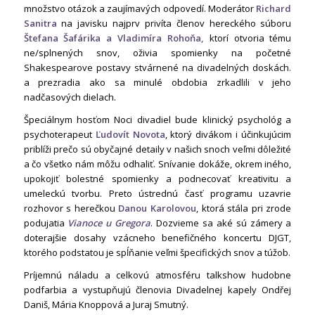
množstvo otázok a zaujímavých odpovedí. Moderátor
Richard
Sanitra
na javisku najprv privíta členov hereckého súboru
Štefana Šafárika a Vladimíra Rohoňa,
ktorí otvoria tému
ne/splnených snov, oživia spomienky na početné
Shakespearove postavy stvárnené na divadelných doskách.
a prezradia ako sa minulé obdobia zrkadlili v jeho
nadčasových dielach.
Špeciálnym hosťom Noci divadiel bude klinický psychológ a
psychoterapeut
Ľudovít Novota
, ktorý divákom i účinkujúcim
priblíži prečo sú obyčajné detaily v našich snoch veľmi dôležité
a čo všetko nám môžu odhaliť. Snívanie dokáže, okrem iného,
upokojiť bolestné spomienky a podnecovať kreativitu a
umeleckú tvorbu. Preto ústrednú časť programu uzavrie
rozhovor s herečkou
Danou Karolovou
, ktorá stála pri zrode
podujatia
Vianoce u Gregora
. Dozvieme sa aké sú zámery a
doterajšie dosahy vzácneho benefičného koncertu DJGT,
ktorého podstatou je spĺňanie veľmi špecifických snov a túžob.
Príjemnú náladu a celkovú atmosféru talkshow hudobne
podfarbia a vystupňujú členovia Divadelnej kapely Ondřej
Daniš, Mária Knoppová a Juraj Smutný.