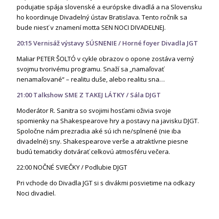
podujatie spája slovenské a európske divadlá a na Slovensku
ho koordinuje Divadelný ústav Bratislava. Tento ročník sa
bude niesť v znamení motta SEN NOCI DIVADELNEJ.
20:15 Vernisáž výstavy SÚSNENIE / Horné foyer Divadla JGT
Maliar PETER ŠOLTÓ v cykle obrazov o opone zostáva verný
svojmu tvorivému programu. Snaží sa „namaľovať
nenamaľované“ – realitu duše, alebo realitu sna…
21:00 Talkshow SME Z TAKEJ LÁTKY / Sála DJGT
Moderátor R. Sanitra so svojimi hosťami oživia svoje
spomienky na Shakespearove hry a postavy na javisku DJGT.
Spoločne nám prezradia aké sú ich ne/splnené (nie iba
divadelné) sny. Shakespearove verše a atraktívne piesne
budú tematicky dotvárať celkovú atmosféru večera.
22:00 NOČNÉ SVIEČKY / Podlubie DJGT
Pri vchode do Divadla JGT si s divákmi posvietime na odkazy
Noci divadiel.