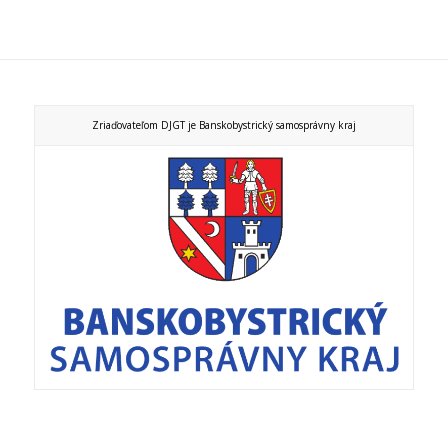
Zriaďovateľom DJGT je Banskobystrický samosprávny kraj