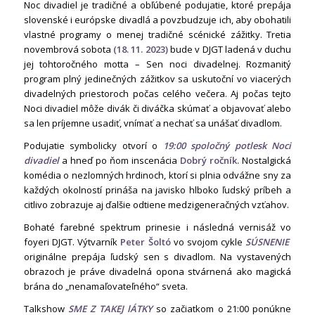
Noc divadiel je tradičné a obľúbené podujatie, ktoré prepája
slovenské i európske divadlá a povzbudzuje ich, aby obohatili
vlastné programy o menej tradičné scénické zážitky. Tretia
novembrová sobota
(18. 11. 2023)
bude v DJGT ladená v duchu
jej tohtoročného motta – Sen noci divadelnej. Rozmanitý
program plný jedinečných zážitkov sa uskutoční vo viacerých
divadelných priestoroch počas celého večera. Aj počas tejto
Noci divadiel môže divák či diváčka skúmať a objavovať alebo
sa len príjemne usadiť, vnímať a nechať sa unášať divadlom.
Podujatie symbolicky otvorí o
19:00 spoločný potlesk Noci
divadiel
a hneď po ňom inscenácia
Dobrý ročník.
Nostalgická
komédia o nezlomných hrdinoch, ktorí si plnia odvážne sny za
každých okolností prináša na javisko hlboko ľudský príbeh a
citlivo zobrazuje aj ďalšie odtiene medzigeneračných vzťahov.
Bohaté farebné spektrum prinesie i následná vernisáž vo
foyeri DJGT. Výtvarník
Peter Šoltó
vo svojom cykle
SÚSNENIE
originálne prepája ľudský sen s divadlom. Na vystavených
obrazoch je práve divadelná opona stvárnená ako magická
brána do „nenamaľovateľného“ sveta.
Talkshow
SME Z TAKEJ lÁTKY
so začiatkom o 21:00 ponúkne