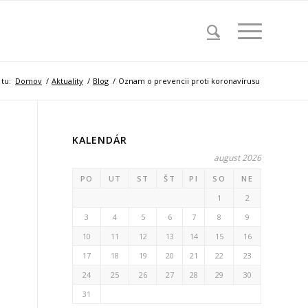
 tu:
Domov
/
Aktuality
/
Blog
/
Oznam o prevencii proti koronavírusu
KALENDÁR
august 2026
PO
UT
ST
ŠT
PI
SO
NE
1
2
3
4
5
6
7
8
9
10
11
12
13
14
15
16
17
18
19
20
21
22
23
24
25
26
27
28
29
30
31