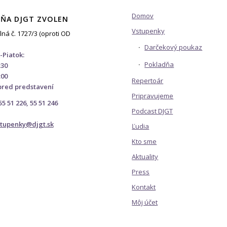
Domov
ŇA DJGT ZVOLEN
Vstupenky
lná č. 1727/3 (oproti OD
Darčekový poukaz
-Piatok:
Pokladňa
:30
:00
Repertoár
pred predstavení
Pripravujeme
 55 51 226, 55 51 246
Podcast DJGT
stupenky@djgt.sk
Ľudia
Kto sme
Aktuality
Press
Kontakt
Môj účet