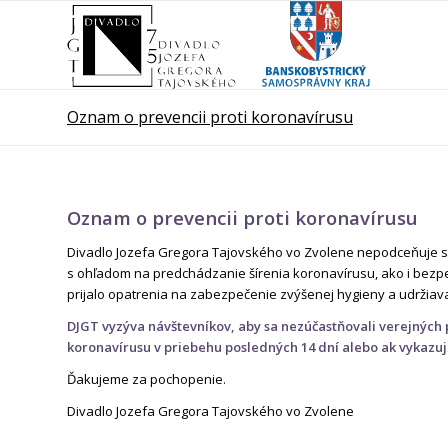
Oznam o prevencii proti koronavírusu
Oznam o prevencii proti koronavírusu
Divadlo Jozefa Gregora Tajovského vo Zvolene nepodceňuje situ
s ohľadom na predchádzanie šírenia koronavírusu, ako i bezpe
prijalo opatrenia na zabezpečenie zvýšenej hygieny a udržiavan
DJGT vyzýva návštevníkov, aby sa nezúčastňovali verejných p
koronavírusu v priebehu posledných 14 dní alebo ak vykazuj
Ďakujeme za pochopenie.
Divadlo Jozefa Gregora Tajovského vo Zvolene