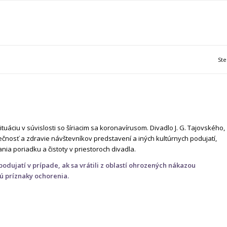
Ste
áciu v súvislosti so šíriacim sa koronavírusom. Divadlo J. G. Tajovského,
čnosť a zdravie návštevníkov predstavení a iných kultúrnych podujatí,
ia poriadku a čistoty v priestoroch divadla.
odujatí v prípade, ak sa vrátili z oblastí ohrozených nákazou
ú príznaky ochorenia.