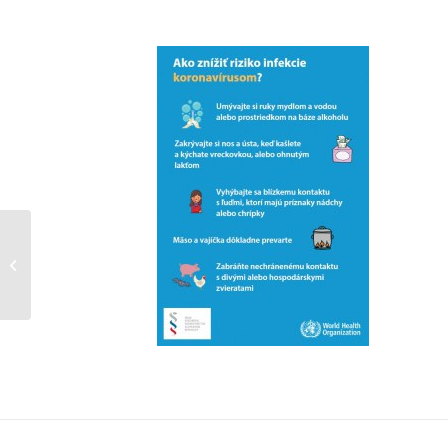
Tichá noc, tmavá noc