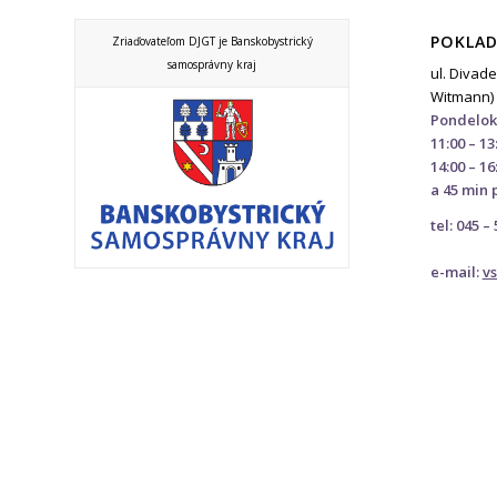
POKLAD
Zriaďovateľom DJGT je Banskobystrický
samosprávny kraj
ul. Divade
Witmann)
Pondelok
11:00 – 13
14:00 – 16
a 45 min 
tel: 045 –
e-mail:
v