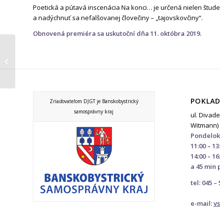
Poetická a pútavá inscenácia Na konci… je určená nielen štud
a nadýchnuť sa nefalšovanej človečiny – „tajovskovčiny“.
Obnovená premiéra sa uskutoční dňa 11. októbra 2019.
Nová motýlia herecká
dvojica
POKLAD
Zriaďovateľom DJGT je Banskobystrický
samosprávny kraj
ul. Divade
Witmann)
Pondelok
11:00 – 13
14:00 – 16
a 45 min 
tel: 045 –
e-mail:
v