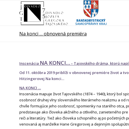
Na konci … obnovená premiéra
NA KONCI…
Inscenácia
– Tajovského dráma, ktorú napí
Od 11. októbra 2019 priblíži v obnovenej premiére život a t
Hitzingerovej Na konci…
NA KONCI …
Inscenácia mapuje život Tajovského (1874 – 1940), ktorý bol spiso
osobnosť druhej vlny slovenského literárneho realizmu a od ro
chvíle formujúce jeho osobnosť, spomienky na starého otca, pr
predstavuje ako človeka akčného a citlivého, zanieteného pre
reči a literatúry. Tiež ako človeka schopného aj po početnýc
venovaná aj manželke Hane Gregorovej a dejinným spolupútn