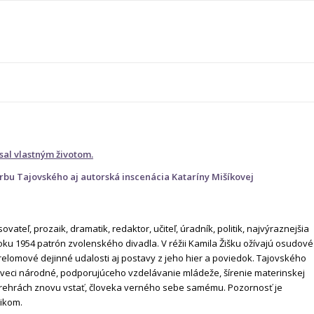
sal vlastným životom.
vorbu Tajovského aj autorská inscenácia Kataríny Mišíkovej
vateľ, prozaik, dramatik, redaktor, učiteľ, úradník, politik, najvýraznejšia
ku 1954 patrón zvolenského divadla. V réžii Kamila Žišku ožívajú osudové
elomové dejinné udalosti aj postavy z jeho hier a poviedok. Tajovského
 veci národné, podporujúceho vzdelávanie mládeže, šírenie materinskej
h prehrách znovu vstať, človeka verného sebe samému. Pozornosť je
ikom.