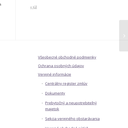
m
« júl
Všeobecné obchodné podmienky
Ochrana osobných údajov
Verejné informácie
Centrálny register zmlúv
Dokumenty
Prebytočný a neupotrebiteľný
majetok
Sekcia verejného obstarávania