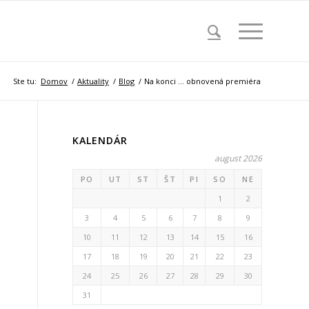
Ste tu:
Domov
/
Aktuality
/
Blog
/
Na konci … obnovená premiéra
KALENDÁR
august 2026
PO
UT
ST
ŠT
PI
SO
NE
1
2
3
4
5
6
7
8
9
10
11
12
13
14
15
16
17
18
19
20
21
22
23
24
25
26
27
28
29
30
31