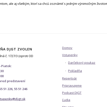
entom, ale aj všetkým, ktorí sa chcú zoznámiť s jedným výnimočným životo
Domov
ŇA DJGT ZVOLEN
Vstupenky
lná č. 1727/3 (oproti OD
Darčekový poukaz
-Piatok:
Pokladňa
:30
:00
Repertoár
pred predstavení
Pripravujeme
 55 51 226, 55 51 246
Podcast DJGT
stupenky@djgt.sk
Ľudia