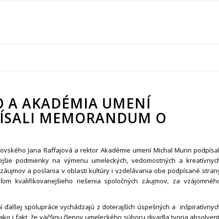
HO A AKADÉMIA UMENÍ
DPÍSALI MEMORANDUM O
ajovského Jana Raffajová a rektor Akadémie umení Michal Murin podpísal
ejšie podmienky na výmenu umeleckých, vedomostných a kreatívnyc
záujmov a poslania v oblasti kultúry i vzdelávania obe podpísané stran
eľom kvalifikovanejšieho riešenia spoločných záujmov, za vzájomnéh
 ďalšej spolupráce vychádzajú z doterajších úspešných a inšpiratívnyc
 ako i fakt, že väčšinu členov umeleckého súboru divadla tvoria absolvent