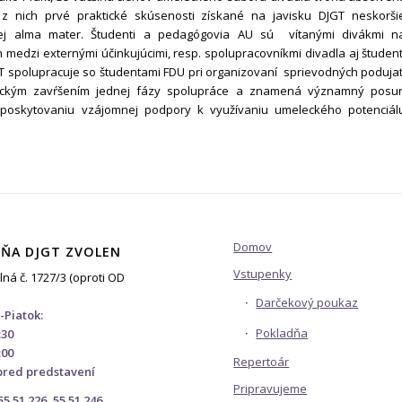
 z nich prvé praktické skúsenosti získané na javisku DJGT neskorši
ej alma mater. Študenti a pedagógovia AU sú vítanými divákmi n
medzi externými účinkujúcimi, resp. spolupracovníkmi divadla aj študent
T spolupracuje so študentami FDU pri organizovaní sprievodných podujat
ogickým zavŕšením jednej fázy spolupráce a znamená významný posu
oskytovaniu vzájomnej podpory k využívaniu umeleckého potenciál
Domov
ŇA DJGT ZVOLEN
Vstupenky
lná č. 1727/3 (oproti OD
Darčekový poukaz
-Piatok:
Pokladňa
:30
:00
Repertoár
pred predstavení
Pripravujeme
 55 51 226, 55 51 246