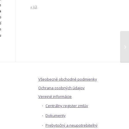
e
« júl
a
i
í
n
u
In
DJ
Všeobecné obchodné podmienky
Ochrana osobných údajov
Verejné informácie
Centrálny register zmlúv
Dokumenty
Prebytočný a neupotrebiteľný