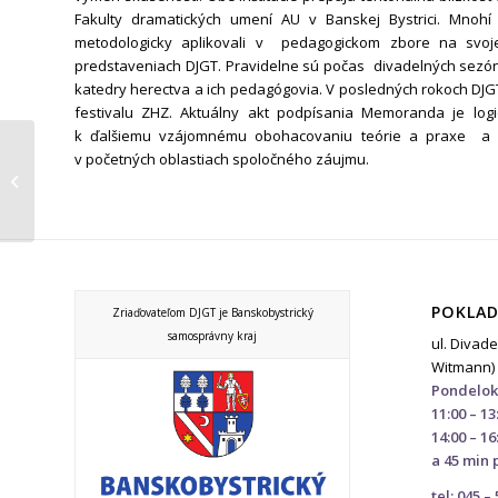
Fakulty dramatických umení AU v Banskej Bystrici. Mnohí
metodologicky aplikovali v pedagogickom zbore na svoj
predstaveniach DJGT. Pravidelne sú počas divadelných sezón 
katedry herectva a ich pedagógovia. V posledných rokoch DJG
festivalu ZHZ. Aktuálny akt podpísania Memoranda je l
k ďalšiemu vzájomnému obohacovaniu teórie a praxe a p
v početných oblastiach spoločného záujmu.
Postaraj sa!
POKLAD
Zriaďovateľom DJGT je Banskobystrický
samosprávny kraj
ul. Divade
Witmann)
Pondelok
11:00 – 13
14:00 – 16
a 45 min 
tel: 045 –