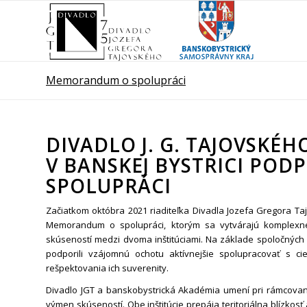
Memorandum o spolupráci
DIVADLO J. G. TAJOVSKÉ
V BANSKEJ BYSTRICI PO
SPOLUPRÁCI
Začiatkom októbra 2021 riaditeľka Divadla Jozefa Gregora T
Memorandum o spolupráci, ktorým sa vytvárajú komplexn
skúseností medzi dvoma inštitúciami. Na základe spoločných 
podporili vzájomnú ochotu aktívnejšie spolupracovať s ci
rešpektovania ich suverenity.
Divadlo JGT a banskobystrická Akadémia umení pri rámcovaní
výmen skúseností. Obe inštitúcie prepája teritoriálna blízkosť