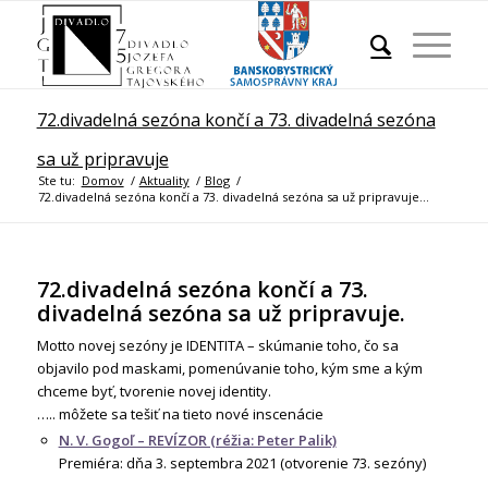
72.divadelná sezóna končí a 73. divadelná sezóna
sa už pripravuje
Ste tu:
Domov
/
Aktuality
/
Blog
/
72.divadelná sezóna končí a 73. divadelná sezóna sa už pripravuje...
72.divadelná sezóna končí a 73.
divadelná sezóna sa už pripravuje.
Motto novej sezóny je IDENTITA – skúmanie toho, čo sa
objavilo pod maskami, pomenúvanie toho, kým sme a kým
chceme byť, tvorenie novej identity.
….. môžete sa tešiť na tieto nové inscenácie
N. V. Gogoľ – REVÍZOR (réžia: Peter Palik)
Premiéra: dňa 3. septembra 2021 (otvorenie 73. sezóny)