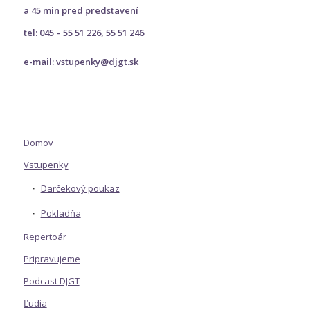
a 45 min pred predstavení
tel: 045 – 55 51 226, 55 51 246
e-mail:
vstupenky@djgt.sk
Domov
Vstupenky
Darčekový poukaz
Pokladňa
Repertoár
Pripravujeme
Podcast DJGT
Ľudia