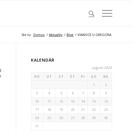
Ste tu:
Domov
/
Aktuality
/
Blog
/
VIANOCE U GREGORA
KALENDÁR
august 2026
j
y
PO
UT
ST
ŠT
PI
SO
NE
1
2
3
4
5
6
7
8
9
10
11
12
13
14
15
16
17
18
19
20
21
22
23
24
25
26
27
28
29
30
31