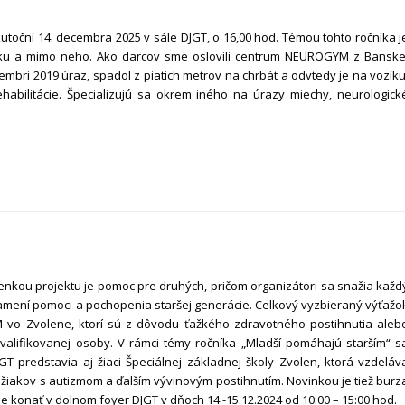
kutoční 14. decembra 2025 v sále DJGT, o 16,00 hod. Témou tohto ročníka j
ozíku a mimo neho. Ako darcov sme oslovili centrum NEUROGYM z Banske
tembri 2019 úraz, spadol z piatich metrov na chrbát a odvtedy je na vozíku
bilitácie. Špecializujú sa okrem iného na úrazy miechy, neurologick
ienkou projektu je pomoc pre druhých, pričom organizátori sa snažia každ
znamení pomoci a pochopenia staršej generácie. Celkový vyzbieraný výťažo
o Zvolene, ktorí sú z dôvodu ťažkého zdravotného postihnutia aleb
alifikovanej osoby. V rámci témy ročníka „Mladší pomáhajú starším“ s
predstavia aj žiaci Špeciálnej základnej školy Zvolen, ktorá vzdeláv
žiakov s autizmom a ďalším vývinovým postihnutím. Novinkou je tiež burz
 konať v dolnom foyer DJGT v dňoch 14.-15.12.2024 od 10:00 – 15:00 hod.