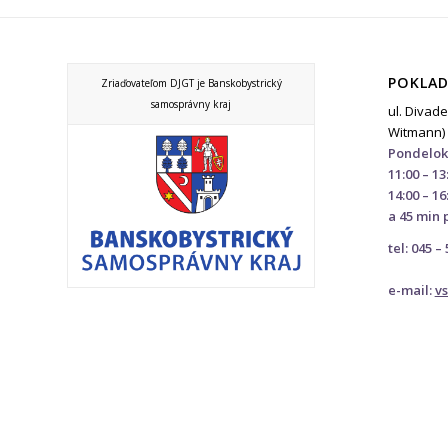
POKLAD
Zriaďovateľom DJGT je Banskobystrický
samosprávny kraj
ul. Divade
Witmann)
Pondelok
11:00 – 13
14:00 – 16
a 45 min 
tel: 045 –
e-mail:
v