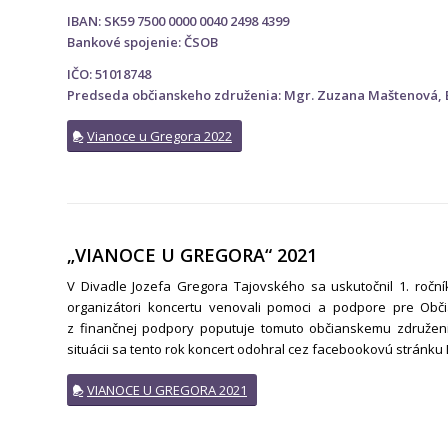
IBAN: SK59 7500 0000 0040 2498 4399
Bankové spojenie: ČSOB
IČO: 51018748
Predseda občianskeho združenia: Mgr. Zuzana Maštenová,
Vianoce u Gregora 2022
„VIANOCE U GREGORA“ 2021
V Divadle Jozefa Gregora Tajovského sa uskutočnil 1. roč
organizátori koncertu venovali pomoci a podpore pre Obč
z finančnej podpory poputuje tomuto občianskemu združeni
situácii sa tento rok koncert odohral cez facebookovú stránk
VIANOCE U GREGORA 2021