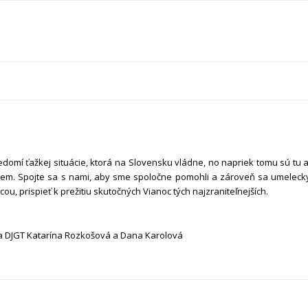
omí ťažkej situácie, ktorá na Slovensku vládne, no napriek tomu sú tu a
áujem. Spojte sa s nami, aby sme spoločne pomohli a zároveň sa umeleck
ou, prispieť k prežitiu skutočných Vianoc tých najzraniteľnejších.
ka DJGT Katarína Rozkošová a Dana Karolová