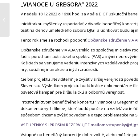
„VIANOCE U GREGORA“ 2022
LITERATÚRA:
V nedeľu 18.12.2022 o 16:00 hod. sa v sále DJGT uskutoční bene
J.G.Tajovský: Náš
Iniciátorkou myšlienky usporiadať v divadle benefičný koncert
Ježiško
tešiť na členov umeleckého súboru DJGT a účinkovať budú aj in
Tento rok sme sa rozhodli podporiť
Občianske združenie VIA 
Občianske združenie VIA ABA vzniklo zo spoločnej iniciatívy rod
ľudí s poruchami autistického spektra (PAS) a inými neurovývin
Košiciach sa venujeme vedeniu intenzívnych vzdelávacích pro
hry, sociálnej interakcie a iných zručností.
Cieľom projektu „Neviditeľní“ je zvýšiť v širšej verejnosti pove
Slovensku. Výsledkom projektu budú krátke dokumentárne filmy
osvetová kampaň pre širšiu laickú a odbornú verejnosť.
Prostredníctvom benefičného koncertu “ Vianoce u Gregora“ ch
dokumentárnych filmov, ktoré budú použité na vzdelávacie úč
spôsobom chceme zvýšiť povedomie o tejto problematike na S
VSTUPENKY SI PROSÍM REZERVUJTE mailom
vstupenky@djgt
Vstupné na benefičný koncert je dobrovoľné, alebo môžete pri