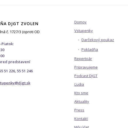
Domov
ŇA DJGT ZVOLEN
Vstupenky
lná č. 1727/3 (oproti OD
Darčekový poukaz
-Piatok:
Pokladňa
:30
:00
Repertoár
pred predstavení
Pripravujeme
 55 51 226, 55 51 246
Podcast DJGT
stupenky@djgt.sk
Ľudia
Kto sme
Aktuality
Press
Kontakt
Môj účet