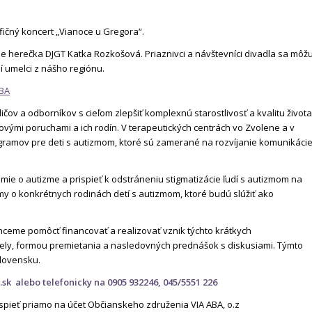
fičný koncert „Vianoce u Gregora“.
 je herečka DJGT Katka Rozkošová. Priaznivci a návštevníci divadla sa môž
í umelci z nášho regiónu.
ABA
ičov a odborníkov s cieľom zlepšiť komplexnú starostlivosť a kvalitu života
ovými poruchami a ich rodín. V terapeutických centrách vo Zvolene a v
gramov pre deti s autizmom, ktoré sú zamerané na rozvíjanie komunikácie
domie o autizme a prispieť k odstráneniu stigmatizácie ľudí s autizmom na
 o konkrétnych rodinách detí s autizmom, ktoré budú slúžiť ako
ceme pomôcť financovať a realizovať vznik týchto krátkych
ely, formou premietania a nasledovných prednášok s diskusiami. Týmto
lovensku.
.sk
alebo telefonicky na 0905 932246, 045/5551 226
spieť priamo na účet Občianskeho združenia VIA ABA, o.z