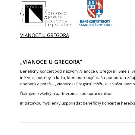
VIANOCE U GREGORA
„VIANOCE U GREGORA“
Benefičný koncert pod názvom „Vianoce u Gregora“. Sme si ved
iné veci, potreby a ľudia, ktorí potrebujú našu podporu a z
obohatili a potešili. „Vianoce u Gregora“ môžu, aj s vašou pomoc
Ďakujeme všetkým partnerom a spolupracovníkom.
Iniciátorkou myšlienky usporiadať benefičný koncert je hereč