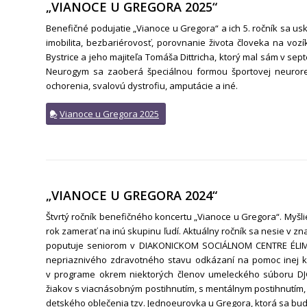
„VIANOCE U GREGORA 2025“
Benefičné podujatie „Vianoce u Gregora“ a ich 5. ročník sa us
imobilita, bezbariérovosť, porovnanie života človeka na v
Bystrice a jeho majiteľa Tomáša Dittricha, ktorý mal sám v sep
Neurogym sa zaoberá špeciálnou formou športovej neuroreha
ochorenia, svalovú dystrofiu, amputácie a iné.
Vianoce u Gregora 2025
„VIANOCE U GREGORA 2024“
Štvrtý ročník benefičného koncertu „Vianoce u Gregora“. Myšl
rok zamerať na inú skupinu ľudí. Aktuálny ročník sa nesie v 
poputuje seniorom v DIAKONICKOM SOCIÁLNOM CENTRE ÉLIM v
nepriaznivého zdravotného stavu odkázaní na pomoc inej kv
v programe okrem niektorých členov umeleckého súboru DJGT 
žiakov s viacnásobným postihnutím, s mentálnym postihnutím, 
detského oblečenia tzv. Jednoeurovka u Gregora, ktorá sa bude