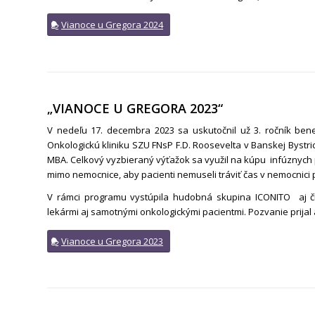
Vianoce u Gregora 2024
„VIANOCE U GREGORA 2023“
V nedeľu 17. decembra 2023 sa uskutočnil už 3. ročník be
Onkologickú kliniku SZU FNsP F.D. Roosevelta v Banskej Bystr
MBA. Celkový vyzbieraný výťažok sa využil na kúpu infúznych 
mimo nemocnice, aby pacienti nemuseli tráviť čas v nemocnici
V rámci programu vystúpila hudobná skupina ICONITO aj č
lekármi aj samotnými onkologickými pacientmi. Pozvanie prijal aj
Vianoce u Gregora 2023