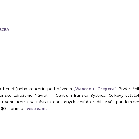
 BCBA
ník benefičného koncertu pod názvom
„Vianoce u Gregora“.
Prvý roční
ianske združenie Návrat – Centrum Banská Bystrica. Celkový výťažo
u venujúcemu sa návratu opustených detí do rodín. Kvôli pandemicke
u DJGT formou
livestreamu
.