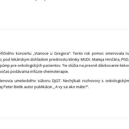
nefičného koncertu „Vianoce u Gregora“. Tento rok pomoc smerovala n
ici, pod lekárskym dohľadom prednostu kliniky MUDr. Mateja Hrnčára, PhD.
púmp pre onkologických pacientov. Tie slúžia na presné dávkovanie lieko
 počas podávania infúzie-chemoterapie.
lenovia umeleckého súboru DJGT. Nechýbali rozhovory s onkologickým
 Peter Bielik autor publikácie „ A vy sa ako máte?“.