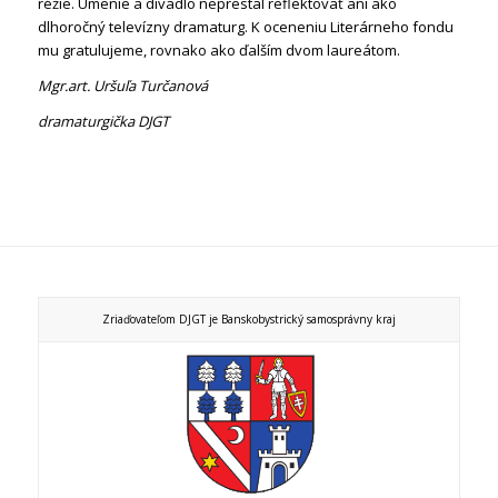
réžie. Umenie a divadlo neprestal reflektovať ani ako
dlhoročný televízny dramaturg. K oceneniu Literárneho fondu
mu gratulujeme, rovnako ako ďalším dvom laureátom.
Mgr.art. Uršuľa Turčanová
dramaturgička DJGT
Zriaďovateľom DJGT je Banskobystrický samosprávny kraj