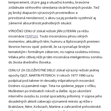
temperament, cit pre gag a situačnú komiku, bravúrne
zvládnutie strihového striedania stvárňovaných postáv. Tiež
jej široký diapazón výrazových prostriedkov a
prirodzená nenútenosť, s akou sa jej podarilo vystihnúť aj
zámerné absurdnosti jednotlivých situácií.
VÝROČNÚ CENU LF získal režisér JÁN LUTERÁN za réžiu
inscenácie
PERPLEX
. Touto inscenáciou plnou silných
momentov, aktuálnych tém, humoru a štylizovaných premien
štvorice hercov opäť potvrdil, že sa vyznačuje širokým
tematickým i formálnym záberom, no najmä osobitou iróniou.
Vďaka jeho citlivej réžii je táto inscenácia inteligentnou sondou
do života dnešného človeka.
CENU LF ZA CELOŽIVOTNÉ DIELO získal výrazný režisér jednej
epochy DJGT, MARTIN PETERICH. V rokoch 1977-1990 sa tu
podpísal pod takmer tri desiatky inšpiratívnych inscenácií.
Dodnes sú pamätné napr. Teta na zjedenie, Jeppe z vŕšku,
Mušketieri po tridsiatich rokoch a ďalšie. Aj po ukončení
interného úväzku tu zostal sporadicky prítomný. V súpise jeho
divadelných aktivít zaberajú významné miesto aj réžie v
Bratislave, Nitre, Košiciach, Martine a zahraničné pohostinské