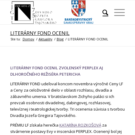
LITERÁRNY FOND OCENIL
Ste tu:
Domov
/
Aktuality
/
Blog
/
LITERÁRNY FOND OCENIL
LITERÁRNY FOND OCENIL ZVOLENSKÝ PERPLEX AJ
DLHOROČNÉHO REŽISÉRA PETERICHA
LITERÁRNY FOND udeľoval koncom novembra výročné Ceny LF
a Ceny za celoživotné dielo v oblasti rozhlasu, divadla a
zábavného umenia. V bratislavskom Zichyho paláci si ich
prevzali osobnosti divadelnej, dabingovej, rozhlasovej,
televíznej i teatrologickej tvorby. Tri ocenenia súvisia s tvorbou
Divadla Jozefa Gregora Tajovského.
PRÉMIU LF získala herečka
KATARÍNA ROZKOŠOVÁ
za
stvárnenie postavy Evy v inscenácii PERPLEX. Ocenený bol jej