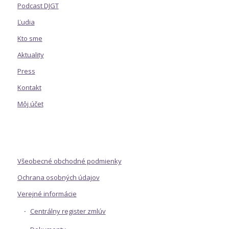
Podcast DJGT
Ľudia
Kto sme
Aktuality
Press
Kontakt
Môj účet
Všeobecné obchodné podmienky
Ochrana osobných údajov
Verejné informácie
Centrálny register zmlúv