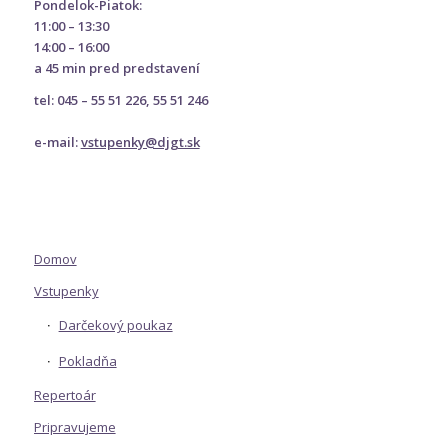
Pondelok-Piatok:
11:00 – 13:30
14:00 – 16:00
a 45 min pred predstavení
tel: 045 – 55 51 226, 55 51 246
e-mail:
vstupenky@djgt.sk
Domov
Vstupenky
Darčekový poukaz
Pokladňa
Repertoár
Pripravujeme