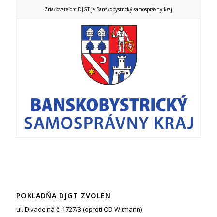
Zriaďovateľom DJGT je Banskobystrický samosprávny kraj
POKLADŇA DJGT ZVOLEN
ul. Divadelná č. 1727/3 (oproti OD Witmann)