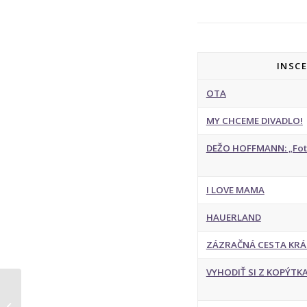
INSC
OTA
MY CHCEME DIVADLO!
DEŽO HOFFMANN: „Foti
I LOVE MAMA
HAUERLAND
ZÁZRAČNÁ CESTA KRÁ
VYHODIŤ SI Z KOPÝTK
Michal Ďuriš