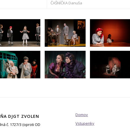
ČAŠNÍČKA Danuša
Domov
ŇA DJGT ZVOLEN
Vstupenky
lná č. 1727/3 (oproti OD