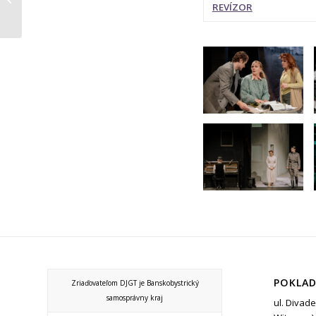
REVÍZOR
POKLAD
Zriaďovateľom DJGT je Banskobystrický
samosprávny kraj
ul. Divade