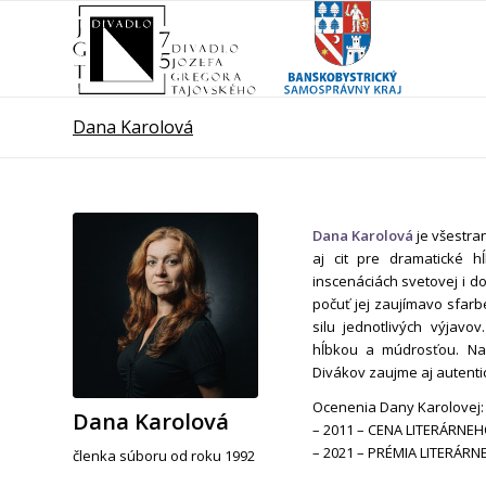
Dana Karolová
Dana Karolová
je všestra
aj cit pre dramatické 
inscenáciách svetovej i do
počuť jej zaujímavo sfarb
silu jednotlivých výjav
hĺbkou a múdrosťou. Na
Divákov zaujme aj autent
Ocenenia Dany Karolovej:
Dana Karolová
– 2011 – CENA LITERÁRNEHO
– 2021 – PRÉMIA LITERÁRNE
členka súboru od roku 1992