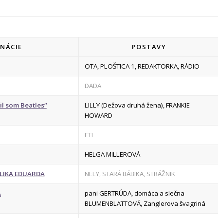
ENÁCIE
POSTAVY
OTA, PLOŠTICA 1, REDAKTORKA, RÁDIO
DADA
l som Beatles“
LILLY (Dežova druhá žena), FRANKIE
HOWARD
ETI
HELGA MILLEROVÁ
LIKA EDUARDA
NELY, STARÁ BÁBIKA, STRÁŽNIK
A
pani GERTRÚDA, domáca a slečna
BLUMENBLATTOVÁ, Zanglerova švagriná