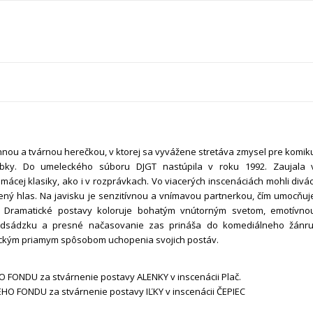
nnou a tvárnou herečkou, v ktorej sa vyvážene stretáva zmysel pre komik
hĺbky. Do umeleckého súboru DJGT nastúpila v roku 1992. Zaujala 
mácej klasiky, ako i v rozprávkach. Vo viacerých inscenáciách mohli divác
ený hlas. Na javisku je senzitívnou a vnímavou partnerkou, čím umocňuj
ov. Dramatické postavy koloruje bohatým vnútorným svetom, emotívno
dsádzku a presné načasovanie zas prináša do komediálneho žánru
ickým priamym spôsobom uchopenia svojich postáv.
 FONDU za stvárnenie postavy ALENKY v inscenácii Plač.
HO FONDU za stvárnenie postavy IĽKY v inscenácii ČEPIEC