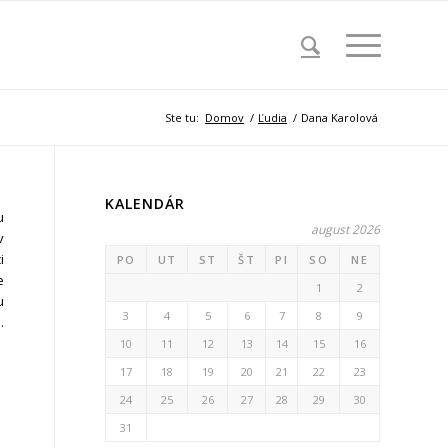
Ste tu:
Domov
/
Ľudia
/
Dana Karolová
KALENDÁR
u
august 2026
v
i
PO
UT
ST
ŠT
PI
SO
NE
e
1
2
u
3
4
5
6
7
8
9
.
10
11
12
13
14
15
16
17
18
19
20
21
22
23
24
25
26
27
28
29
30
31