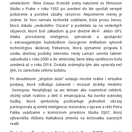
umeleckom filme
Extase
. Erotické scény natočené vo filmovom
štúdiu v Prahe v roku 1932 po uvedení do kín vyvolali verejné
pobúrenie a početné zásahy cenzorov. Nepomerne menej je
známe, že hoci nemala technické vzdelanie, bola prvou ženou,
ktorá získala „vedeckého Oscara“ a podieľala sa na vedeckých
objavoch, ktoré boli základom aj pre dnešné Wi-Fi alebo GPS.
Vďaka prirodzenej inteligencii, vytrvalosti a spolupráci
s extravagantným hudobníkom Georgeom Antheilom vytvorili
technológiou skokovej frekvencie, ktorá významne prispela k
vzniku dnešnej podoby internetu. Hedy Lamarr umrela takmer
zabudnutá v roku 2000 a do americkej Siene slávy vynálezcov bola
uvedená až v roku 2014. Zostala známejšia tým ako vyzerala než
tým, čo zanechala celému ľudstvu.
Pri divadelnom „striptíze duše“ asistujú mnohé reálne i virtuálne
postavy, ktoré odhaľujú úsmevné i mrazivé stránky Hedinho
životopisu. Nevyhýbajú sa ani témam ako osamelosť celebrít,
zložitý vzťah rodičov a detí či emancipácia. Na tvorbe scénickej
hudby, ktorá symbolicky podčiarkuje jednotlivé obrazy
participovala aj umelá inteligencia. Inscenáciu v úprave a réžii Petra
Palika uvádzame v komornom priestore štúdia DJGT, ktorý
výtvarníčka Alžbeta Kutliaková zmenila na križovatku viacerých
realít.