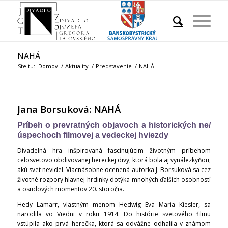
NAHÁ
Ste tu:
Domov
/
Aktuality
/
Predstavenie
/
NAHÁ
Jana Borsuková: NAHÁ
Príbeh o prevratných objavoch a historických ne/
úspechoch filmovej a vedeckej hviezdy
Divadelná hra inšpirovaná fascinujúcim životným príbehom
celosvetovo obdivovanej hereckej divy, ktorá bola aj vynálezkyňou,
akú svet nevidel. Viacnásobne ocenená autorka J. Borsuková sa cez
životné rozpory hlavnej hrdinky dotýka mnohých ďalších osobností
a osudových momentov 20. storočia.
Hedy Lamarr, vlastným menom Hedwig Eva Maria Kiesler, sa
narodila vo Viedni v roku 1914. Do histórie svetového filmu
vstúpila ako prvá herečka, ktorá sa odvážne odhalila v známom