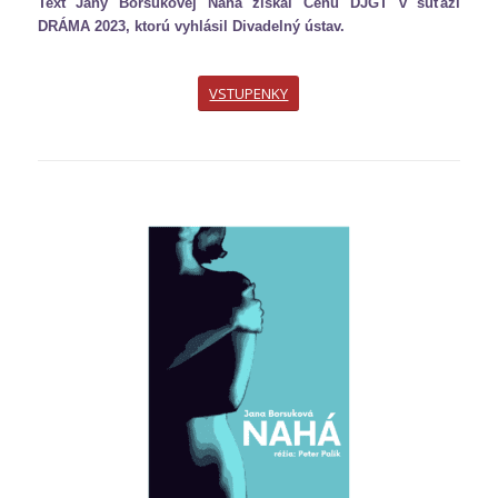
Text Jany Borsukovej Nahá získal Cenu DJGT v súťaži
DRÁMA 2023, ktorú vyhlásil Divadelný ústav.
VSTUPENKY