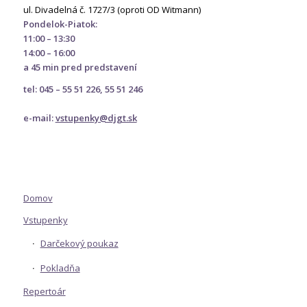
ul. Divadelná č. 1727/3 (oproti OD Witmann)
Pondelok-Piatok:
11:00 – 13:30
14:00 – 16:00
a 45 min pred predstavení
tel: 045 – 55 51 226, 55 51 246
e-mail:
vstupenky@djgt.sk
Domov
Vstupenky
Darčekový poukaz
Pokladňa
Repertoár