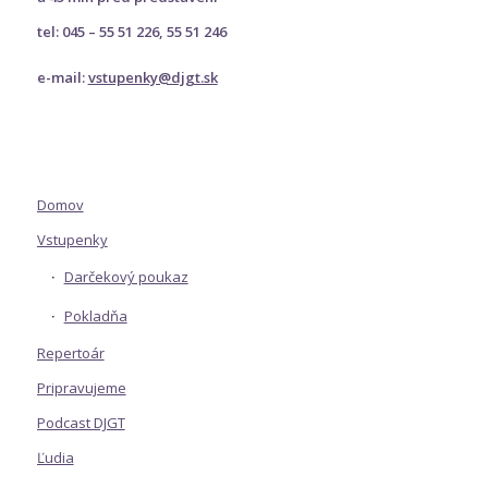
tel: 045 – 55 51 226, 55 51 246
e-mail:
vstupenky@djgt.sk
Domov
Vstupenky
Darčekový poukaz
Pokladňa
Repertoár
Pripravujeme
Podcast DJGT
Ľudia