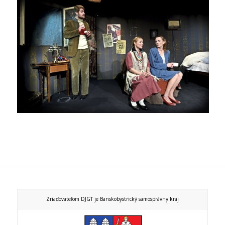
Zriaďovateľom DJGT je Banskobystrický samosprávny kraj