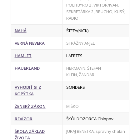
POLITBYRO 2, VIKTOR/IVAN,
SEKRETÁRKA 2, BRUCHO, KUSÝ,
RÁDIO
NAHÁ
ŠTEFA(NICK)
VERNÁ NEVERA
STRÁŽNY ANJEL
HAMLET
LAERTES
HAUERLAND
HERMANN, ŠTEFAN
KLEIN, ŽANDÁR
VYHODIŤ SI Z
SONDERS
KOPÝTKA
ŽENSKÝ ZÁKON
MIŠKO
REVÍZOR
ŠKÔLDOZORCA Chlopov
ŠKOLA ZÁKLAD
JURAJ BENETKA, správny chalan
ŽIVOTA