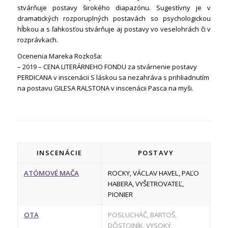
stvárňuje postavy širokého diapazónu. Sugestívny je v
dramatických rozporuplných postavách so psychologickou
hĺbkou a s ľahkosťou stvárňuje aj postavy vo veselohrách či v
rozprávkach.
Ocenenia Mareka Rozkoša:
– 2019 – CENA LITERÁRNEHO FONDU za stvárnenie postavy
PERDICANA v inscenácii S láskou sa nezahráva s prihliadnutím
na postavu GILESA RALSTONA v inscenácii Pasca na myši.
INSCENÁCIE
POSTAVY
ATÓMOVÉ MAČA
ROCKY, VÁCLAV HAVEL, PAĽO
HABERA, VYŠETROVATEĽ,
PIONIER
OTA
POSLUCHÁČ, BARTOŠ,
DÔSTOJNÍK, VYSOKÝ,