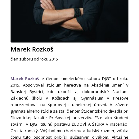
Marek Rozkoš
člen súboru od roku 2015
Marek Rozkoš
je členom umeleckého súboru DJGT od roku
2015. Absolvoval štúdium herectva na Akadémii umení v
Banskej Bystrici, kde ukončil aj doktorandské štúdium.
Základnú školu v Košiciach aj Gymnázium v Prešove
reprezentoval na športovej i umeleckej úrovni. V závere
gymnaziálneho štúdia sa stal členom Študentského divadla pri
Filozofickej fakulte Prešovskej univerzity. Ešte ako študent
stvárnil v DJGT titulnú postavu ĽUDOVÍTA ŠTÚRA v inscenácii
Orol tatranský. Vdýchol mu charizmu a ľudský rozmer, vďaka
čomu túto osobnosť priblížil súčasným divákom. Aktuálne