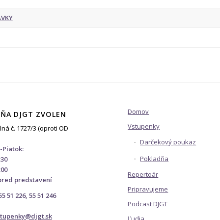
VKY
Domov
ŇA DJGT ZVOLEN
Vstupenky
lná č. 1727/3 (oproti OD
Darčekový poukaz
-Piatok:
Pokladňa
:30
:00
Repertoár
pred predstavení
Pripravujeme
 55 51 226, 55 51 246
Podcast DJGT
stupenky@djgt.sk
Ľudia