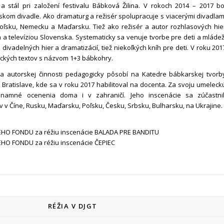
a stál pri založení festivalu Bábková Žilina. V rokoch 2014 – 2017 bo
skom divadle. Ako dramaturg a režisér spolupracuje s viacerými divadlam
oľsku, Nemecku a Maďarsku. Tiež ako režisér a autor rozhlasových hie
a televíziou Slovenska. Systematicky sa venuje tvorbe pre deti a mládež
h divadelných hier a dramatizácií, tiež niekoľkých kníh pre deti. V roku 201
ických textov s názvom 1+3 bábkohry.
ej a autorskej činnosti pedagogicky pôsobí na Katedre bábkarskej tvorb
 Bratislave, kde sa v roku 2017 habilitoval na docenta. Za svoju umeleck
znamné ocenenia doma i v zahraničí. Jeho inscenácie sa zúčastnil
 v Číne, Rusku, Maďarsku, Poľsku, Česku, Srbsku, Bulharsku, na Ukrajine.
EHO FONDU za réžiu inscenácie BALADA PRE BANDITU
EHO FONDU za réžiu inscenácie ČEPIEC
RÉŽIA V DJGT