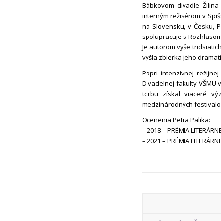
Bábkovom divadle Žilina 
interným režisérom v Spiš
na Slovensku, v Česku, P
spolupracuje s Rozhlasom 
Je autorom vyše tridsiatic
vyšla zbierka jeho dramat
Popri intenzívnej režijn
Divadelnej fakulty VŠMU v
torbu získal viaceré vý
medzinárodných festivalov
Ocenenia Petra Palika:
– 2018 – PRÉMIA LITERÁRN
– 2021 – PRÉMIA LITERÁRN