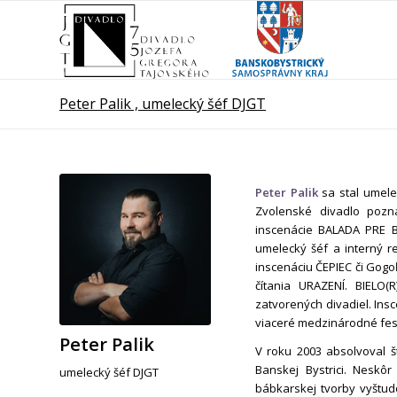
Peter Palik , umelecký šéf DJGT
Peter Palik
sa stal umele
Zvolenské divadlo pozna
inscenácie BALADA PRE
umelecký šéf a interný 
inscenáciu ČEPIEC či Gogo
čítania URAZENÍ. BIELO
zatvorených divadiel. Insc
viaceré medzinárodné fest
Peter Palik
V roku 2003 absolvoval 
Banskej Bystrici. Neskô
umelecký šéf DJGT
bábkarskej tvorby vyštud