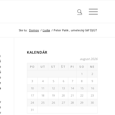
Ste tu:
Domov
/
Ľudia
/
Peter Palik , umelecký šéf DJGT
KALENDÁR
.
august 2026
é
o
PO
UT
ST
ŠT
PI
SO
NE
ú
1
2
o
3
4
5
6
7
8
9
e
a
10
11
12
13
14
15
16
17
18
19
20
21
22
23
v
24
25
26
27
28
29
30
e
31
v