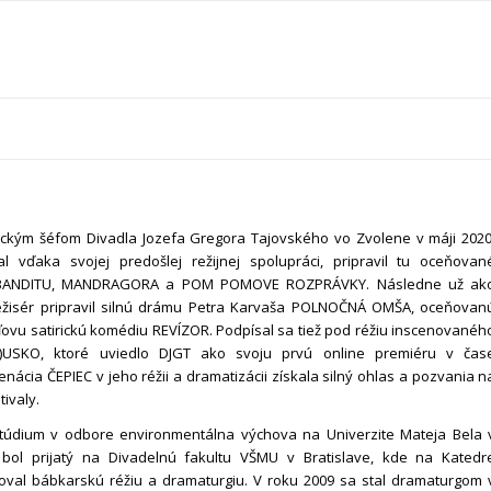
ckým šéfom Divadla Jozefa Gregora Tajovského vo Zvolene v máji 2020
l vďaka svojej predošlej režijnej spolupráci, pripravil tu oceňovan
 BANDITU, MANDRAGORA a POM POMOVE ROZPRÁVKY. Následne už ak
režisér pripravil silnú drámu Petra Karvaša POLNOČNÁ OMŠA, oceňovan
ľovu satirickú komédiu REVÍZOR. Podpísal sa tiež pod réžiu inscenovanéh
(R)USKO, ktoré uviedlo DJGT ako svoju prvú online premiéru v čas
enácia ČEPIEC v jeho réžii a dramatizácii získala silný ohlas a pozvania n
ivaly.
štúdium v odbore environmentálna výchova na Univerzite Mateja Bela 
r bol prijatý na Divadelnú fakultu VŠMU v Bratislave, kde na Katedr
oval bábkarskú réžiu a dramaturgiu. V roku 2009 sa stal dramaturgom 