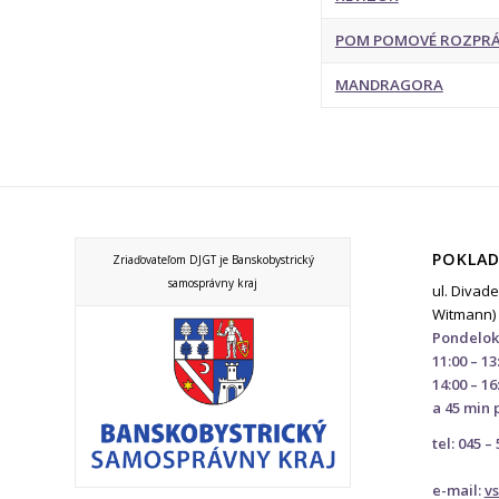
POM POMOVÉ ROZPRÁ
MANDRAGORA
POKLAD
Zriaďovateľom DJGT je Banskobystrický
samosprávny kraj
ul. Divade
Witmann)
Pondelok
11:00 – 13
14:00 – 16
a 45 min 
tel: 045 –
e-mail:
v