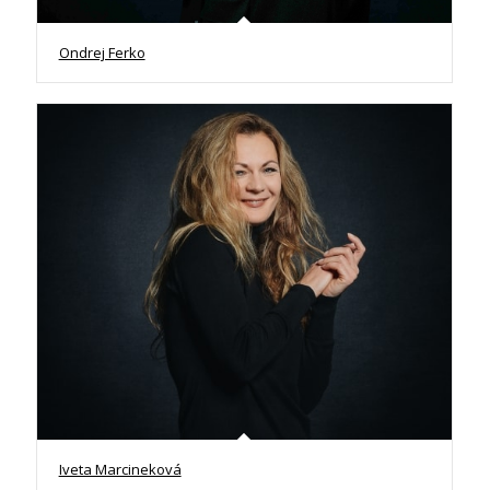
Ondrej Ferko
Iveta Marcineková