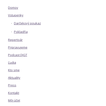
Domov
Vstupenky
Darčekový poukaz
Pokladňa
Repertoár
Pripravujeme
Podcast DJGT
Ľudia
Kto sme
Aktuality
Press
Kontakt
Môj účet