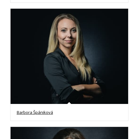
Barbora Špániková