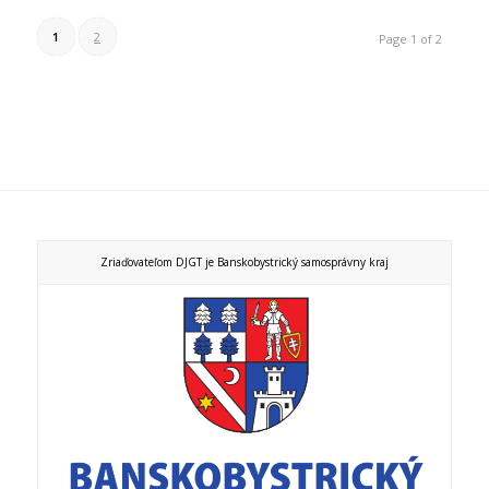
1
2
Page 1 of 2
Zriaďovateľom DJGT je Banskobystrický samosprávny kraj